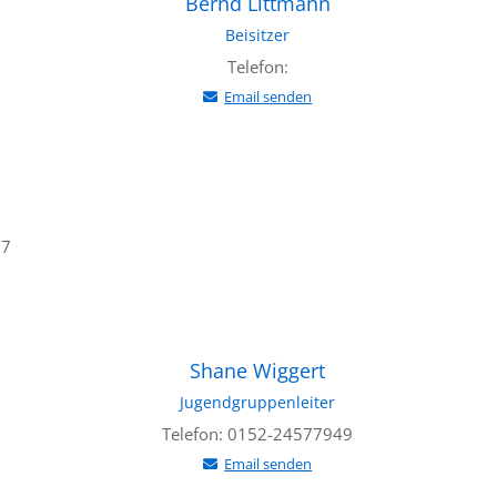
Bernd Littmann
Beisitzer
Telefon:
Email senden
67
Shane Wiggert
Jugendgruppenleiter
Telefon: 0152-24577949
Email senden