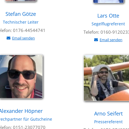
Stefan Götze
Lars Otte
Technischer Leiter
Segelflugreferent
elefon: 0176-44544741
Telefon: 0160-912023
Email senden
Email senden
Alexander Höpner
Arno Seifert
echpartner für Gutscheine
Pressereferent
elefon: 0151-23077070