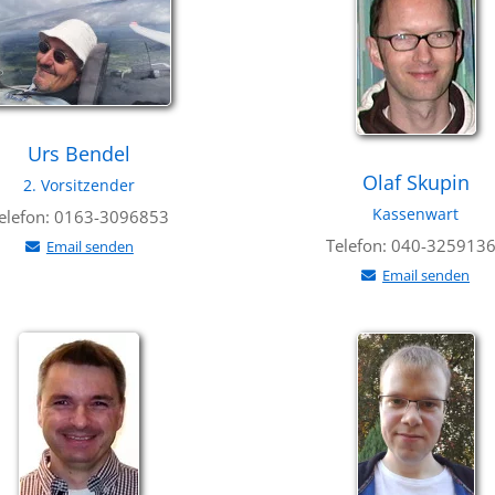
Urs Bendel
Olaf Skupin
2. Vorsitzender
Kassenwart
elefon: 0163-3096853
Telefon: 040-325913
Email senden
Email senden