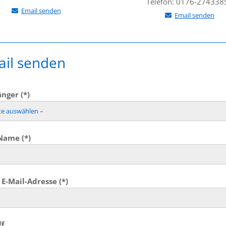
Telefon: 0176-274338
Email senden
Email senden
il senden
nger (*)
Name (*)
E-Mail-Adresse (*)
ff