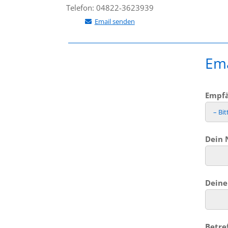
Telefon: 04822-3623939
Email senden
Ema
Empfä
Dein 
Deine 
Betre