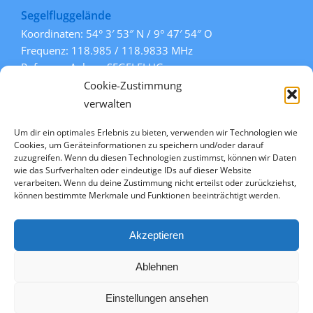
Segelfluggelände
Koordinaten: 54° 3′ 53″ N / 9° 47′ 54″ O
Frequenz: 118.985 / 118.9833 MHz
Rufname: Aukrug SEGELFLUG
Pisten: 108° / 288° (Gras)
Cookie-Zustimmung
» mehr Informationen
verwalten
Um dir ein optimales Erlebnis zu bieten, verwenden wir Technologien wie
Cookies, um Geräteinformationen zu speichern und/oder darauf
Links
zuzugreifen. Wenn du diesen Technologien zustimmst, können wir Daten
wie das Surfverhalten oder eindeutige IDs auf dieser Website
» Kontakt
verarbeiten. Wenn du deine Zustimmung nicht erteilst oder zurückziehst,
» Datenschutz
können bestimmte Merkmale und Funktionen beeinträchtigt werden.
» Impressum
» Cookie-Richtlinie (EU)
Akzeptieren
Ablehnen
© Copyright
2026 Segelflug Aukrug e.V. | All Rights Reserved
Einstellungen ansehen