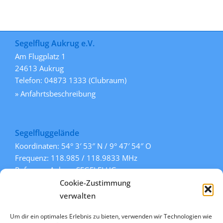
Segelflug Aukrug e.V.
Am Flugplatz 1
24613 Aukrug
Telefon: 04873 1333 (Clubraum)
» Anfahrtsbeschreibung
Segelfluggelände
Koordinaten: 54° 3′ 53″ N / 9° 47′ 54″ O
Frequenz: 118.985 / 118.9833 MHz
Rufname: Aukrug SEGELFLUG
Pisten: 108° / 288° (Gras)
Cookie-Zustimmung
» mehr Informationen
verwalten
Um dir ein optimales Erlebnis zu bieten, verwenden wir Technologien wie