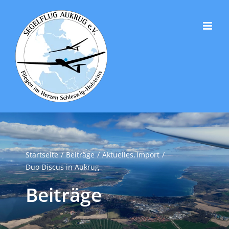
Zum
Inhalt
springen
Startseite
Beiträge
Aktuelles
Import
Duo Discus in Aukrug
Beiträge