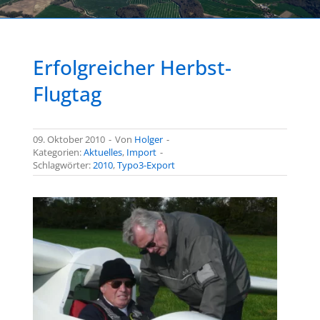
Erfolgreicher Herbst-
Flugtag
09. Oktober 2010
-
Von
Holger
-
Kategorien:
Aktuelles
,
Import
-
Schlagwörter:
2010
,
Typo3-Export