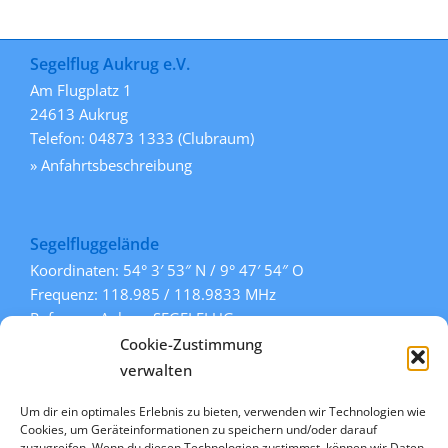
Segelflug Aukrug e.V.
Am Flugplatz 1
24613 Aukrug
Telefon: 04873 1333 (Clubraum)
» Anfahrtsbeschreibung
Segelfluggelände
Koordinaten: 54° 3′ 53″ N / 9° 47′ 54″ O
Frequenz: 118.985 / 118.9833 MHz
Rufname: Aukrug SEGELFLUG
Pisten: 108° / 288° (Gras)
Cookie-Zustimmung
» mehr Informationen
verwalten
Um dir ein optimales Erlebnis zu bieten, verwenden wir Technologien wie
Cookies, um Geräteinformationen zu speichern und/oder darauf
zuzugreifen. Wenn du diesen Technologien zustimmst, können wir Daten