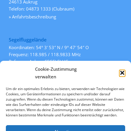
24613 Aukrug
Telefon: 04873 1333 (Clubraum)
» Anfahrtsbeschreibung
Segelfluggelände
Koordinaten: 54° 3′ 53″ N / 9° 47′ 54″ O
Frequenz: 118.985 / 118.9833 MHz
Rufname: Aukrug SEGELFLUG
Pisten: 108° / 288° (Gras)
Cookie-Zustimmung
» mehr Informationen
verwalten
Um dir ein optimales Erlebnis zu bieten, verwenden wir Technologien wie
Cookies, um Geräteinformationen zu speichern und/oder darauf
Links
zuzugreifen. Wenn du diesen Technologien zustimmst, können wir Daten
wie das Surfverhalten oder eindeutige IDs auf dieser Website
» Kontakt
verarbeiten. Wenn du deine Zustimmung nicht erteilst oder zurückziehst,
» Datenschutz
können bestimmte Merkmale und Funktionen beeinträchtigt werden.
» Impressum
» Cookie-Richtlinie (EU)