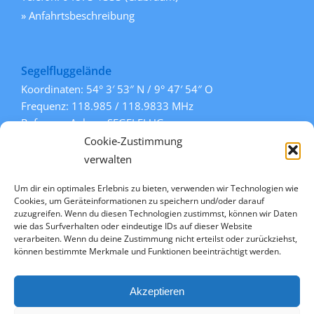
» Anfahrtsbeschreibung
Segelfluggelände
Koordinaten: 54° 3′ 53″ N / 9° 47′ 54″ O
Frequenz: 118.985 / 118.9833 MHz
Rufname: Aukrug SEGELFLUG
Pisten: 108° / 288° (Gras)
Cookie-Zustimmung
» mehr Informationen
verwalten
Um dir ein optimales Erlebnis zu bieten, verwenden wir Technologien wie
Cookies, um Geräteinformationen zu speichern und/oder darauf
Links
zuzugreifen. Wenn du diesen Technologien zustimmst, können wir Daten
wie das Surfverhalten oder eindeutige IDs auf dieser Website
» Kontakt
verarbeiten. Wenn du deine Zustimmung nicht erteilst oder zurückziehst,
» Datenschutz
können bestimmte Merkmale und Funktionen beeinträchtigt werden.
» Impressum
» Cookie-Richtlinie (EU)
Akzeptieren