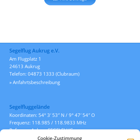
Segelflug Aukrug e.V.
Am Flugplatz 1
24613 Aukrug
Telefon: 04873 1333 (Clubraum)
» Anfahrtsbeschreibung
Segelfluggelände
Koordinaten: 54° 3′ 53″ N / 9° 47′ 54″ O
Frequenz: 118.985 / 118.9833 MHz
Rufname: Aukrug SEGELFLUG
Pisten: 108° / 288° (Gras)
Cookie-Zustimmung