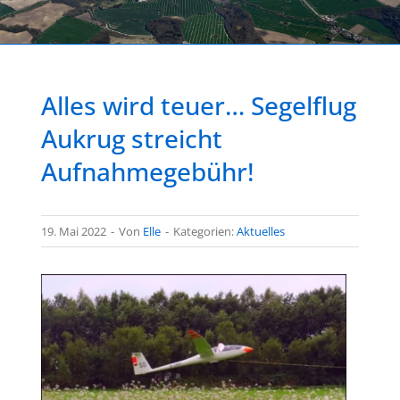
Alles wird teuer… Segelflug
Aukrug streicht
Aufnahmegebühr!
19. Mai 2022
-
Von
Elle
-
Kategorien:
Aktuelles