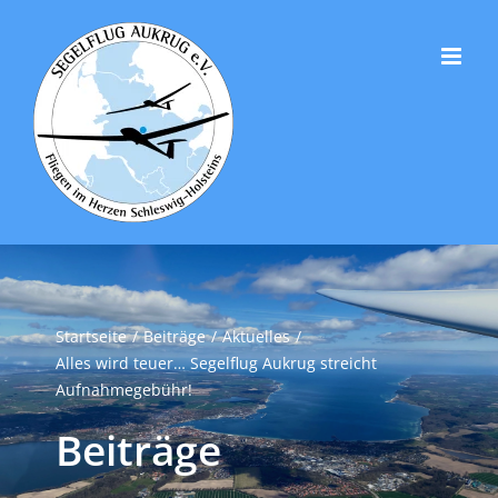
Zum
Inhalt
springen
Startseite
Beiträge
Aktuelles
Alles wird teuer… Segelflug Aukrug streicht
Aufnahmegebühr!
Beiträge