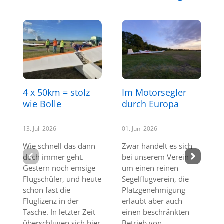
4 x 50km = stolz
Im Motorsegler
wie Bolle
durch Europa
13. Juli 2026
01. Juni 2026
Wie schnell das dann
Zwar handelt es sich
doch immer geht.
bei unserem Verein
Gestern noch emsige
um einen reinen
Flugschüler, und heute
Segelflugverein, die
schon fast die
Platzgenehmigung
Fluglizenz in der
erlaubt aber auch
Tasche. In letzter Zeit
einen beschränkten
überschlugen sich hier
Betrieb von