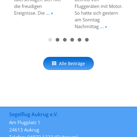
die freudigen
Fluggeräten mit Motor.
Ereignisse. Die
... »
So hatte sich gestern
am Sonntag
Nachmittag
... »
Alle Beiträge
Segelflug Aukrug e.V.
Am Flugplatz 1
24613 Aukrug
Telefon: 04873 1333 (Clubraum)