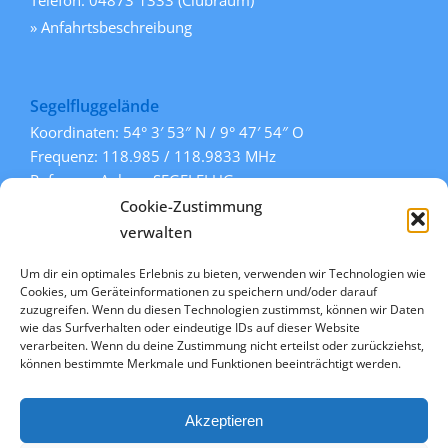
» Anfahrtsbeschreibung
Segelfluggelände
Koordinaten: 54° 3′ 53″ N / 9° 47′ 54″ O
Frequenz: 118.985 / 118.9833 MHz
Rufname: Aukrug SEGELFLUG
Pisten: 108° / 288° (Gras)
Cookie-Zustimmung
» mehr Informationen
verwalten
Um dir ein optimales Erlebnis zu bieten, verwenden wir Technologien wie
Cookies, um Geräteinformationen zu speichern und/oder darauf
Links
zuzugreifen. Wenn du diesen Technologien zustimmst, können wir Daten
wie das Surfverhalten oder eindeutige IDs auf dieser Website
» Kontakt
verarbeiten. Wenn du deine Zustimmung nicht erteilst oder zurückziehst,
» Datenschutz
können bestimmte Merkmale und Funktionen beeinträchtigt werden.
» Impressum
» Cookie-Richtlinie (EU)
Akzeptieren