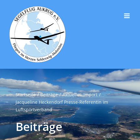
Zum
Inhalt
springen
Startseite
Beiträge
Aktuelles
Import
Jacqueline Heckendorf Presse-Referentin im
Luftsportverband
Beiträge