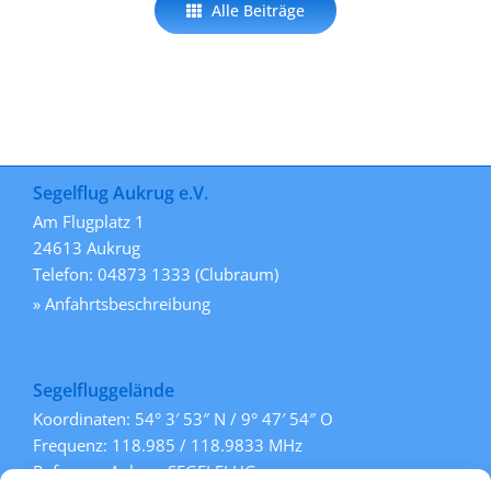
Alle Beiträge
Segelflug Aukrug e.V.
Am Flugplatz 1
24613 Aukrug
Telefon: 04873 1333 (Clubraum)
» Anfahrtsbeschreibung
Segelfluggelände
Koordinaten: 54° 3′ 53″ N / 9° 47′ 54″ O
Frequenz: 118.985 / 118.9833 MHz
Rufname: Aukrug SEGELFLUG