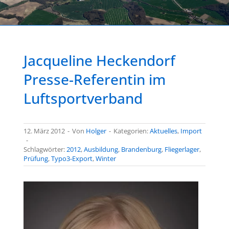
Jacqueline Heckendorf
Presse-Referentin im
Luftsportverband
12. März 2012
-
Von
Holger
-
Kategorien:
Aktuelles
,
Import
-
Schlagwörter:
2012
,
Ausbildung
,
Brandenburg
,
Fliegerlager
,
Prüfung
,
Typo3-Export
,
Winter