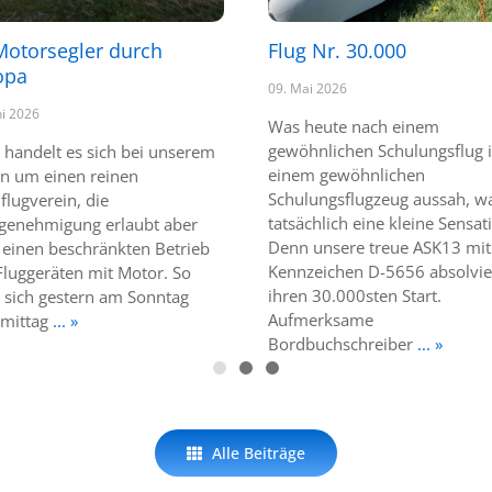
Motorsegler durch
Flug Nr. 30.000
opa
09. Mai 2026
ni 2026
Was heute nach einem
gewöhnlichen Schulungsflug 
 handelt es sich bei unserem
einem gewöhnlichen
in um einen reinen
Schulungsflugzeug aussah, w
flugverein, die
tatsächlich eine kleine Sensat
zgenehmigung erlaubt aber
Denn unsere treue ASK13 mi
 einen beschränkten Betrieb
Kennzeichen D-5656 absolvie
Fluggeräten mit Motor. So
ihren 30.000sten Start.
e sich gestern am Sonntag
Aufmerksame
mittag
... »
Bordbuchschreiber
... »
Alle Beiträge