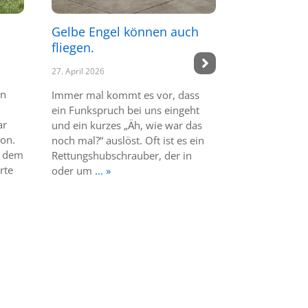
Gelbe Engel können auch
Außenland
fliegen.
16. April 2026
27. April 2026
Außenlandun
in
Anschluss: Di
Immer mal kommt es vor, dass
Busnetz (von
ein Funkspruch bei uns eingeht
ar
Dass beim Se
und ein kurzes „Äh, wie war das
ion.
zum eigenen 
noch mal?“ auslöst. Oft ist es ein
t dem
garantiert ist
Rettungshubschrauber, der in
rte
sportlichen A
oder um
... »