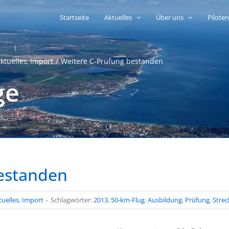
Startseite
Aktuelles
Über uns
Pilote
ktuelles
Import
Weitere C-Prüfung bestanden
ge
estanden
tuelles
,
Import
-
Schlagwörter:
2013
,
50-km-Flug
,
Ausbildung
,
Prüfung
,
Strec