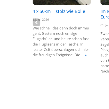
4 x 50km = stolz wie Bolle
Im 
Eur
13. Juli 2026
01. Ju
Wie schnell das dann doch immer
geht. Gestern noch emsige
Zwar
Flugschüler, und heute schon fast
Vere
die Fluglizenz in der Tasche. In
Segel
letzter Zeit überschlugen sich hier
Plat
die freudigen Ereignisse. Die
... »
auch
von 
hatt
Nach