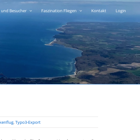
n und Besucher
Faszination Fliegen
Kontakt
Login
kenflug
,
Typo3-Export