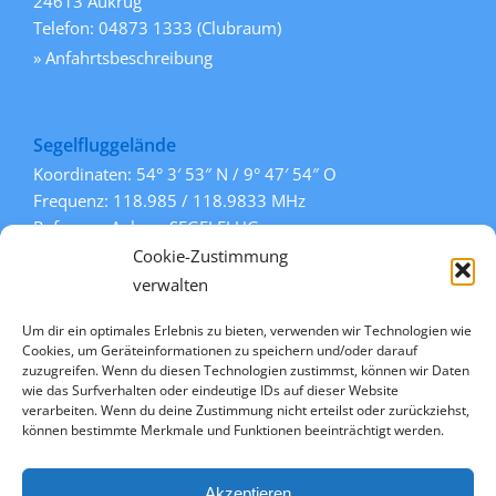
24613 Aukrug
Telefon: 04873 1333 (Clubraum)
» Anfahrtsbeschreibung
Segelfluggelände
Koordinaten: 54° 3′ 53″ N / 9° 47′ 54″ O
Frequenz: 118.985 / 118.9833 MHz
Rufname: Aukrug SEGELFLUG
Pisten: 108° / 288° (Gras)
Cookie-Zustimmung
» mehr Informationen
verwalten
Um dir ein optimales Erlebnis zu bieten, verwenden wir Technologien wie
Cookies, um Geräteinformationen zu speichern und/oder darauf
Links
zuzugreifen. Wenn du diesen Technologien zustimmst, können wir Daten
wie das Surfverhalten oder eindeutige IDs auf dieser Website
» Kontakt
verarbeiten. Wenn du deine Zustimmung nicht erteilst oder zurückziehst,
» Datenschutz
können bestimmte Merkmale und Funktionen beeinträchtigt werden.
» Impressum
» Cookie-Richtlinie (EU)
Akzeptieren