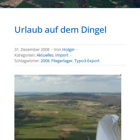
Urlaub auf dem Dingel
31. Dezember 2008
-
Von
Holger
-
Kategorien:
Aktuelles
,
Import
-
Schlagwörter:
2008
,
Fliegerlager
,
Typo3-Export