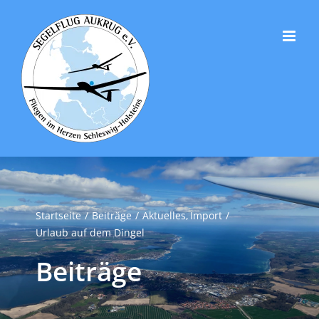
Zum
Inhalt
springen
Startseite
Beiträge
Aktuelles
Import
Urlaub auf dem Dingel
Beiträge