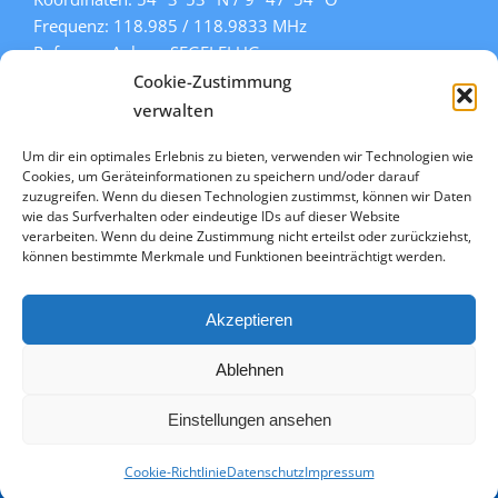
Frequenz: 118.985 / 118.9833 MHz
Rufname: Aukrug SEGELFLUG
Pisten: 108° / 288° (Gras)
Cookie-Zustimmung
» mehr Informationen
verwalten
Um dir ein optimales Erlebnis zu bieten, verwenden wir Technologien wie
Cookies, um Geräteinformationen zu speichern und/oder darauf
Links
zuzugreifen. Wenn du diesen Technologien zustimmst, können wir Daten
wie das Surfverhalten oder eindeutige IDs auf dieser Website
» Kontakt
verarbeiten. Wenn du deine Zustimmung nicht erteilst oder zurückziehst,
» Datenschutz
können bestimmte Merkmale und Funktionen beeinträchtigt werden.
» Impressum
» Cookie-Richtlinie (EU)
Akzeptieren
Ablehnen
© Copyright
2026 Segelflug Aukrug e.V. | All Rights Reserved
Einstellungen ansehen
Facebook
Instagram
Cookie-Richtlinie
Datenschutz
Impressum