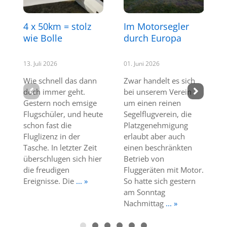
4 x 50km = stolz
Im Motorsegler
wie Bolle
durch Europa
13. Juli 2026
01. Juni 2026
Wie schnell das dann
Zwar handelt es sich
doch immer geht.
bei unserem Verein
Gestern noch emsige
um einen reinen
Flugschüler, und heute
Segelflugverein, die
schon fast die
Platzgenehmigung
Fluglizenz in der
erlaubt aber auch
Tasche. In letzter Zeit
einen beschränkten
überschlugen sich hier
Betrieb von
die freudigen
Fluggeräten mit Motor.
Ereignisse. Die
... »
So hatte sich gestern
am Sonntag
Nachmittag
... »