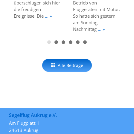
überschlugen sich hier
Betrieb von
die freudigen
Fluggeräten mit Motor.
Ereignisse. Die
... »
So hatte sich gestern
am Sonntag
Nachmittag
... »
Alle Beiträge
Segelflug Aukrug e.V.
Am Flugplatz 1
24613 Aukrug