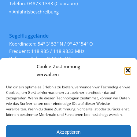
Telefon: 04873 1333 (Clubraum)
» Anfahrtsbeschreibung
Segelfluggelände
Koordinaten: 54° 3′ 53″ N / 9° 47′ 54″ O
Frequenz: 118.985 / 118.9833 MHz
Rufname: Aukrug SEGELFLUG
Pisten: 108° / 288° (Gras)
Cookie-Zustimmung
» mehr Informationen
verwalten
Um dir ein optimales Erlebnis zu bieten, verwenden wir Technologien wie
Cookies, um Geräteinformationen zu speichern und/oder darauf
Links
zuzugreifen. Wenn du diesen Technologien zustimmst, können wir Daten
wie das Surfverhalten oder eindeutige IDs auf dieser Website
» Kontakt
verarbeiten. Wenn du deine Zustimmung nicht erteilst oder zurückziehst,
» Datenschutz
können bestimmte Merkmale und Funktionen beeinträchtigt werden.
» Impressum
» Cookie-Richtlinie (EU)
Akzeptieren