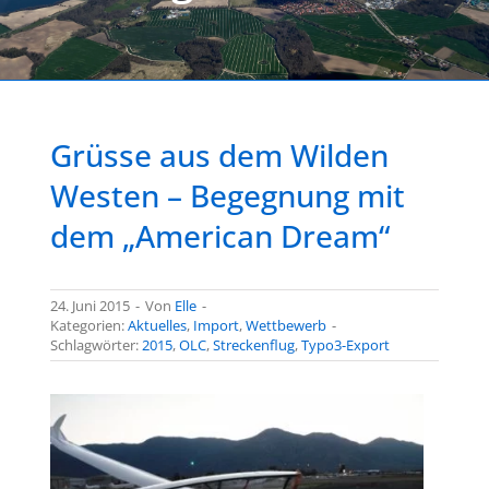
Grüsse aus dem Wilden
Westen – Begegnung mit
dem „American Dream“
24. Juni 2015
-
Von
Elle
-
Kategorien:
Aktuelles
,
Import
,
Wettbewerb
-
Schlagwörter:
2015
,
OLC
,
Streckenflug
,
Typo3-Export