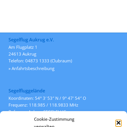
Segelflug Aukrug e.V.
Am Flugplatz 1
24613 Aukrug
Telefon: 04873 1333 (Clubraum)
» Anfahrtsbeschreibung
Segelfluggelände
Koordinaten: 54° 3′ 53″ N / 9° 47′ 54″ O
Frequenz: 118.985 / 118.9833 MHz
Rufname: Aukrug SEGELFLUG
Pisten: 108° / 288° (Gras)
Cookie-Zustimmung
» mehr Informationen
verwalten