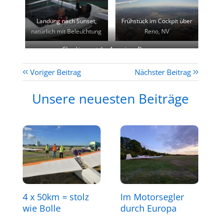
Landung nach Sunset,
Frühstück im Cockpit über
natürlich mit Beleuchtung
Reno, NV
Checking out the American Dream…
Voriger Beitrag
Nächster Beitrag
Unsere neuesten Beiträge
4 x 50km = stolz
Im Motorsegler
wie Bolle
durch Europa