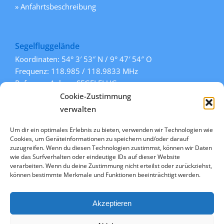
» Anfahrtsbeschreibung
Segelfluggelände
Koordinaten: 54° 3′ 53″ N / 9° 47′ 54″ O
Frequenz: 118.985 / 118.9833 MHz
Rufname: Aukrug SEGELFLUG
Pisten: 108° / 288° (Gras)
Cookie-Zustimmung
» mehr Informationen
verwalten
Um dir ein optimales Erlebnis zu bieten, verwenden wir Technologien wie
Cookies, um Geräteinformationen zu speichern und/oder darauf
Links
zuzugreifen. Wenn du diesen Technologien zustimmst, können wir Daten
wie das Surfverhalten oder eindeutige IDs auf dieser Website
» Kontakt
verarbeiten. Wenn du deine Zustimmung nicht erteilst oder zurückziehst,
» Datenschutz
können bestimmte Merkmale und Funktionen beeinträchtigt werden.
» Impressum
» Cookie-Richtlinie (EU)
Akzeptieren