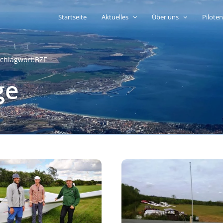
Startseite
Aktuelles
Über uns
Pilote
chlagwort:
BZF
ge