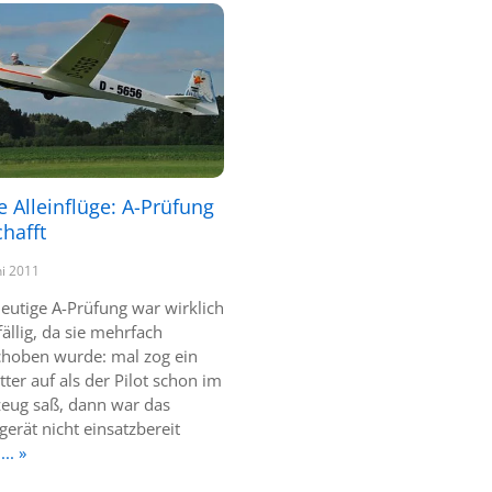
e Alleinflüge: A-Prüfung
hafft
ni 2011
heutige A-Prüfung war wirklich
ällig, da sie mehrfach
choben wurde: mal zog ein
ter auf als der Pilot schon im
zeug saß, dann war das
erät nicht einsatzbereit
... »