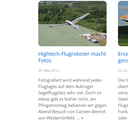
Hightech-Flugroboter macht
Erst
Fotos
gesc
29. Mai 2012
02. Ju
Fotografiert wird während jedes
Die 
Flugtages auf dem Aukruger
überf
Segelflugplatz sehr viel. Doch so
vers
etwas gab es bisher nicht, am
Gewit
Pfingstmontag bekamen wir gegen
Flug
Abend Besuch von Carsten Bernot
Funkg
aus Westerrönfeld.
... »
oder