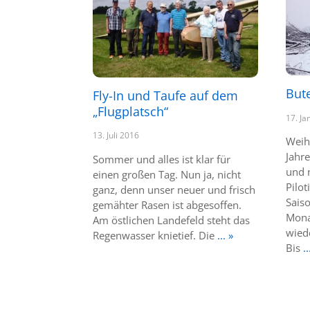
But
Fly-In und Taufe auf dem
„Flugplatsch“
17. Ja
13. Juli 2016
Weih
Jahr
Sommer und alles ist klar für
und 
einen großen Tag. Nun ja, nicht
Pilot
ganz, denn unser neuer und frisch
Saiso
gemähter Rasen ist abgesoffen.
Mona
Am östlichen Landefeld steht das
wied
Regenwasser knietief. Die
... »
Bis
..