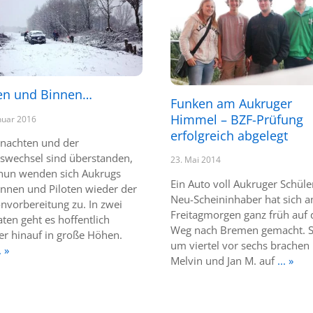
en und Binnen…
Funken am Aukruger
Himmel – BZF-Prüfung
nuar 2016
erfolgreich abgelegt
nachten und der
eswechsel sind überstanden,
23. Mai 2014
nun wenden sich Aukrugs
Ein Auto voll Aukruger Schüle
innen und Piloten wieder der
Neu-Scheininhaber hat sich 
nvorbereitung zu. In zwei
Freitagmorgen ganz früh auf
ten geht es hoffentlich
Weg nach Bremen gemacht. 
er hinauf in große Höhen.
um viertel vor sechs brachen
. »
Melvin und Jan M. auf
... »